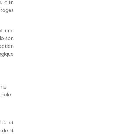
 le lin
ntages
et une
de son
option
ogique
rie.
rable
ité et
de lit