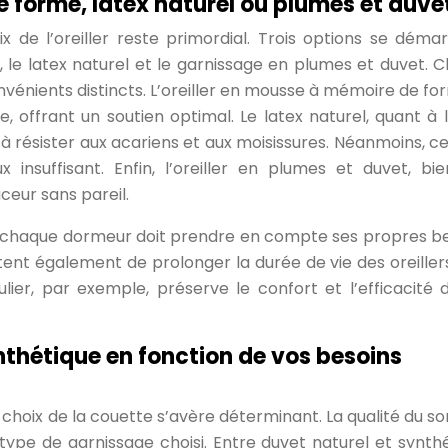
e forme, latex naturel ou plumes et duve
ix de l’oreiller reste primordial. Trois options se déma
le latex naturel et le garnissage en plumes et duvet. 
vénients distincts. L’oreiller en mousse à mémoire de fo
 offrant un soutien optimal. Le latex naturel, quant à lu
à résister aux acariens et aux moisissures. Néanmoins, ce
 insuffisant. Enfin, l’oreiller en plumes et duvet, bi
ceur sans pareil.
, chaque dormeur doit prendre en compte ses propres be
ent également de prolonger la durée de vie des oreillers
ulier, par exemple, préserve le confort et l’efficacité 
nthétique en fonction de vos besoins
 choix de la couette s’avère déterminant. La qualité du s
ype de garnissage choisi. Entre duvet naturel et synthé