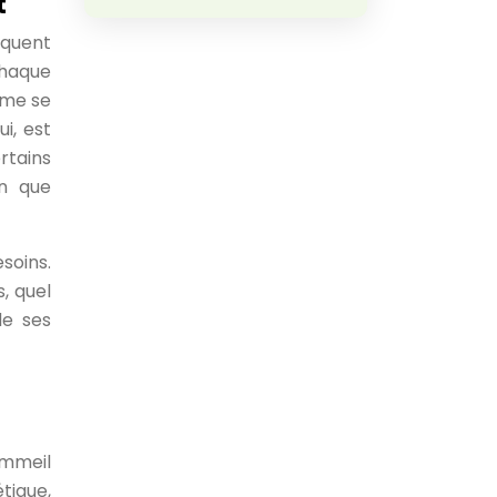
t
rquent
Chaque
rme se
i, est
rtains
en que
soins.
, quel
de ses
ommeil
tique,