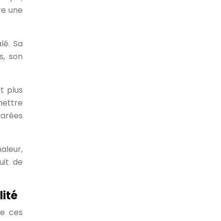
re une
lé. Sa
s, son
t plus
mettre
parées
aleur,
uit de
lité
de ces