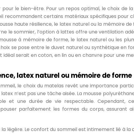
pour le bien-être. Pour un repos optimal, le choix de la l
eil recommandent certains matériaux spécifiques pour 
 mousse haute résilience, le latex naturel ou la mémoire de
ne le sommier, l’option à lattes offre une ventilation ad
la mousse à mémoire de forme, le latex naturel ou les plu
e choix se pose entre le duvet naturel ou synthétique en fo
lit idéal serait en coton, en lin ou en chanvre pour une me
ence, latex naturel ou mémoire de forme
ommeil, le choix du matelas revêt une importance particu
 latex n’est pas une tâche aisée. La mousse polyuréthane
le et une durée de vie respectable. Cependant, ce
épouser parfaitement les formes du corps, assurant ai
 la légère. Le confort du sommeil est intimement lié à la 