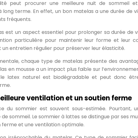
ité peut procurer une meilleure nuit de sommeil e
 long terme. En effet, un bon matelas a une durée de vi
ts fréquents.
 est un aspect essentiel pour prolonger sa durée de vi
ion particulière pour maintenir leur forme et leur co
 un entretien régulier pour préserver leur élasticité.
ementale, chaque type de matelas présente des avanta
las en mousse a un impact plus faible sur l’environneme
le latex naturel est biodégradable et peut donc êtr
erme.
illeure ventilation et un soutien ferme
nce du sommier est souvent sous-estimée. Pourtant, 
 de sommeil. Le sommier à lattes se distingue par ses mul
n ferme et une ventilation optimale.
ion irréprochable du matelas. Ce type de sommier facil