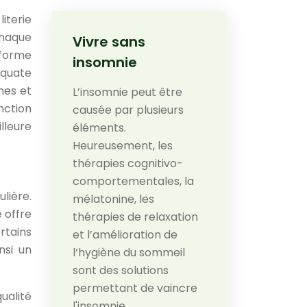
iterie
chaque
Vivre sans
 forme
insomnie
équate
mes et
L’insomnie peut être
nction
causée par plusieurs
illeure
éléments.
Heureusement, les
thérapies cognitivo-
comportementales, la
lière.
mélatonine, les
 offre
thérapies de relaxation
rtains
et l’amélioration de
nsi un
l’hygiène du sommeil
sont des solutions
permettant de vaincre
qualité
l'insomnie.